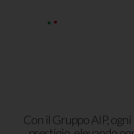
Vai
al
contenuto
Con il Gruppo AIP, ogni 
prestigio, elevando og