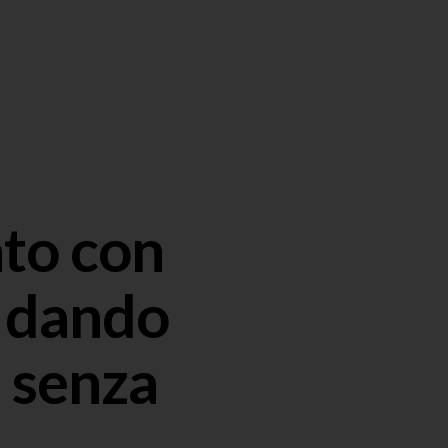
ato con
e dando
e senza