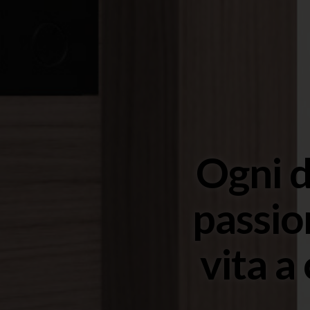
Ogni d
passio
vita a