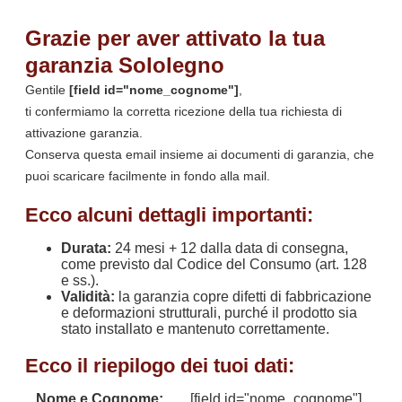
Grazie per aver attivato la tua
garanzia Sololegno
Gentile
[field id="nome_cognome"]
,
ti confermiamo la corretta ricezione della tua richiesta di
attivazione garanzia.
Conserva questa email insieme ai documenti di garanzia, che
puoi scaricare facilmente in fondo alla mail.
Ecco alcuni dettagli importanti:
Durata:
24 mesi + 12 dalla data di consegna,
come previsto dal Codice del Consumo (art. 128
e ss.).
Validità:
la garanzia copre difetti di fabbricazione
e deformazioni strutturali, purché il prodotto sia
stato installato e mantenuto correttamente.
Ecco il riepilogo dei tuoi dati:
Nome e Cognome:
[field id="nome_cognome"]