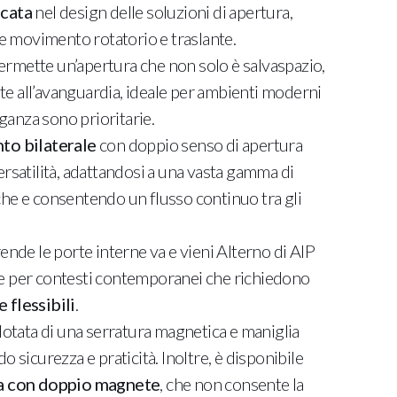
icata
nel design delle soluzioni di apertura,
 movimento rotatorio e traslante.
rmette un’apertura che non solo è salvaspazio,
e all’avanguardia, ideale per ambienti moderni
leganza sono prioritarie.
to bilaterale
con doppio senso di apertura
ersatilità, adattandosi a una vasta gamma di
he e consentendo un flusso continuo tra gli
ende le porte interne va e vieni Alterno di AIP
e per contesti contemporanei che richiedono
 flessibili
.
 dotata di una serratura magnetica e maniglia
o sicurezza e praticità. Inoltre, è disponibile
a con doppio magnete
, che non consente la