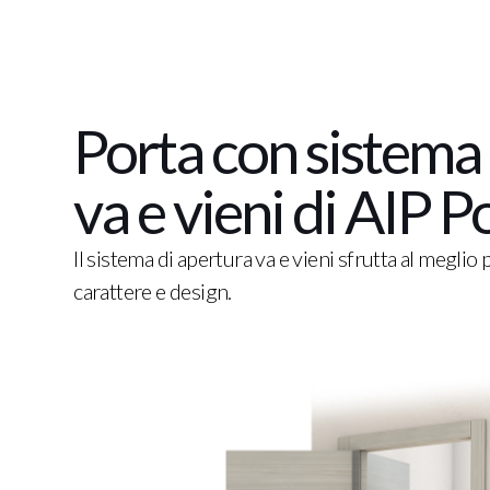
Porta con sistema 
va e vieni di AIP P
Il sistema di apertura va e vieni sfrutta al megli
carattere e design.