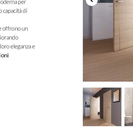
 moderna per
e
 capacità di
1
o
e offrono un
f
liorando
2
a loro eleganza e
ioni