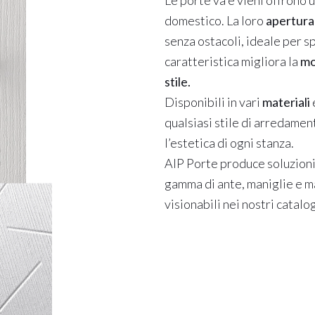
Le porte va e vieni offrono
domestico. La loro
apertura
senza ostacoli, ideale per s
caratteristica migliora la
mo
stile.
Disponibili in vari
materiali
qualsiasi stile di arredamen
l’estetica di ogni stanza.
AIP Porte produce soluzioni 
gamma di ante, maniglie e mat
visionabili nei nostri catalog