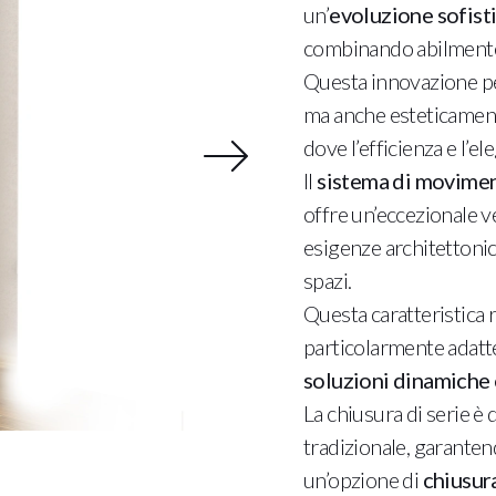
un’
evoluzione sofist
combinando abilmente
Questa innovazione pe
ma anche esteticament
dove l’efficienza e l’e
Il
sistema di movimen
offre un’eccezionale v
esigenze architettonic
spazi.
Questa caratteristica r
particolarmente adatt
soluzioni dinamiche e
La chiusura di serie è
tradizionale, garantend
un’opzione di
chiusur