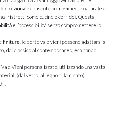
 un’ampia gamma di vantaggi per l’ambiente
 bidirezionale
consente un movimento naturale e
pazi ristretti come cucine e corridoi. Questa
bilità
e l’accessibilità senza compromettere lo
e
finiture,
le porte va e vieni possono adattarsi a
to, dal classico al contemporaneo, esaltando
Va e Vieni personalizzate, utilizzando una vasta
eriali (dal vetro, al legno al laminato),
hi.