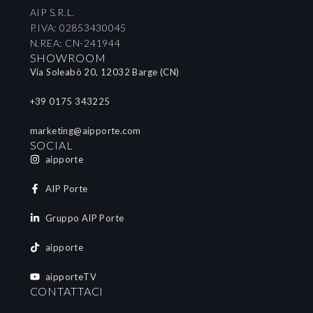
AIP S.R.L.
P.IVA: 02853430045
N.REA: CN-241944
SHOWROOM
Via Soleabò 20, 12032 Barge (CN)
+39 0175 343225
marketing@aipporte.com
SOCIAL
aipporte
AIP Porte
Gruppo AIP Porte
aipporte
aipporteTV
CONTATTACI